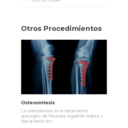
Otros Procedimientos
Osteosíntesis
La osteosíntesis es el tratamiento
quirúrgico de fracturas, logrando reducir y
fijar la lesión en…